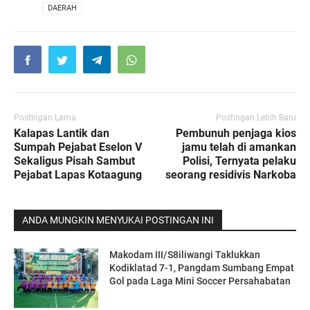
VIA
DAERAH
Postingan Lama
Postingan Lebih Baru
Kalapas Lantik dan
Pembunuh penjaga kios
Sumpah Pejabat Eselon V
jamu telah di amankan
Sekaligus Pisah Sambut
Polisi, Ternyata pelaku
Pejabat Lapas Kotaagung
seorang residivis Narkoba
ANDA MUNGKIN MENYUKAI POSTINGAN INI
Makodam III/S8iliwangi Taklukkan
Kodiklatad 7-1, Pangdam Sumbang Empat
Gol pada Laga Mini Soccer Persahabatan