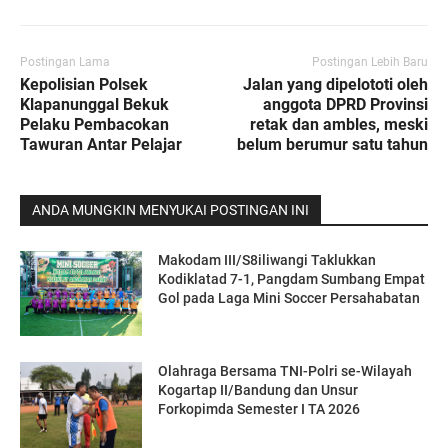
Postingan Lama
Postingan Lebih Baru
Kepolisian Polsek
Jalan yang dipelototi oleh
Klapanunggal Bekuk
anggota DPRD Provinsi
Pelaku Pembacokan
retak dan ambles, meski
Tawuran Antar Pelajar
belum berumur satu tahun
ANDA MUNGKIN MENYUKAI POSTINGAN INI
Makodam III/S8iliwangi Taklukkan
Kodiklatad 7-1, Pangdam Sumbang Empat
Gol pada Laga Mini Soccer Persahabatan
Olahraga Bersama TNI-Polri se-Wilayah
Kogartap II/Bandung dan Unsur
Forkopimda Semester I TA 2026