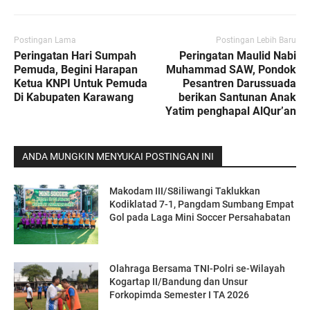
Postingan Lama
Postingan Lebih Baru
Peringatan Hari Sumpah
Peringatan Maulid Nabi
Pemuda, Begini Harapan
Muhammad SAW, Pondok
Ketua KNPI Untuk Pemuda
Pesantren Darussuada
Di Kabupaten Karawang
berikan Santunan Anak
Yatim penghapal AlQur’an
ANDA MUNGKIN MENYUKAI POSTINGAN INI
Makodam III/S8iliwangi Taklukkan
Kodiklatad 7-1, Pangdam Sumbang Empat
Gol pada Laga Mini Soccer Persahabatan
Olahraga Bersama TNI-Polri se-Wilayah
Kogartap II/Bandung dan Unsur
Forkopimda Semester I TA 2026