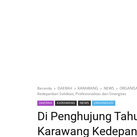
Beranda
DAERAH
KARAWANG
NEWS
ORGANISA
Kedepankan Soliditas, Profesionalitas dan Sinergitas
DAERAH
KARAWANG
NEWS
ORGANISASI
Di Penghujung Tah
Karawang Kedepank