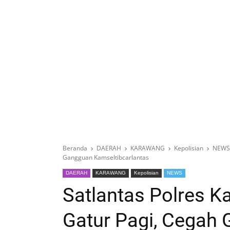
Beranda
DAERAH
KARAWANG
Kepolisian
NEWS
Gangguan Kamseltibcarlantas
DAERAH
KARAWANG
Kepolisian
NEWS
Satlantas Polres K
Gatur Pagi, Cegah