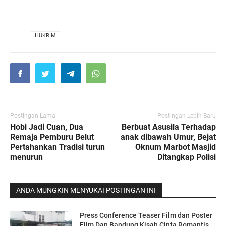
VIA
HUKRIM
Postingan Lama
Postingan Lebih Baru
Hobi Jadi Cuan, Dua
Berbuat Asusila Terhadap
Remaja Pemburu Belut
anak dibawah Umur, Bejat
Pertahankan Tradisi turun
Oknum Marbot Masjid
menurun
Ditangkap Polisi
ANDA MUNGKIN MENYUKAI POSTINGAN INI
Press Conference Teaser Film dan Poster
Film Dan Bandung Kisah Cinta Romantis