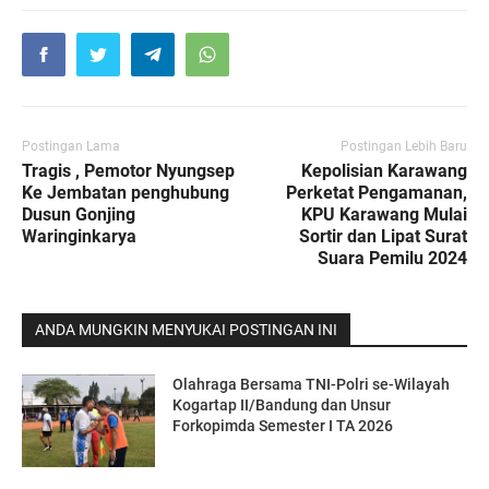
Postingan Lama
Postingan Lebih Baru
Tragis , Pemotor Nyungsep
Kepolisian Karawang
Ke Jembatan penghubung
Perketat Pengamanan,
Dusun Gonjing
KPU Karawang Mulai
Waringinkarya
Sortir dan Lipat Surat
Suara Pemilu 2024
ANDA MUNGKIN MENYUKAI POSTINGAN INI
Olahraga Bersama TNI-Polri se-Wilayah
Kogartap II/Bandung dan Unsur
Forkopimda Semester I TA 2026