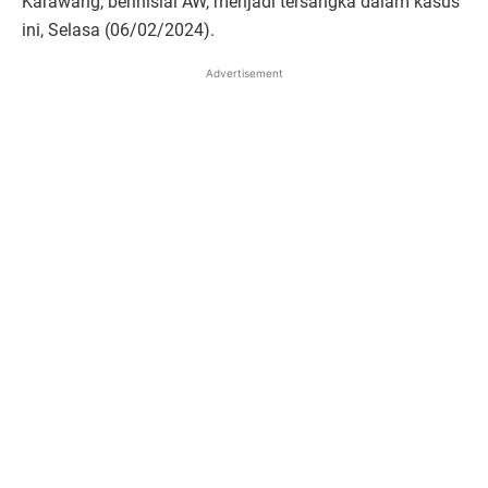
Karawang, berinisial AW, menjadi tersangka dalam kasus
ini, Selasa (06/02/2024).
Advertisement