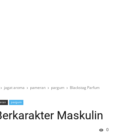
jagat aroma
pameran
pargum
Blackstag Parfum
eran
pargum
erkarakter Maskulin
0