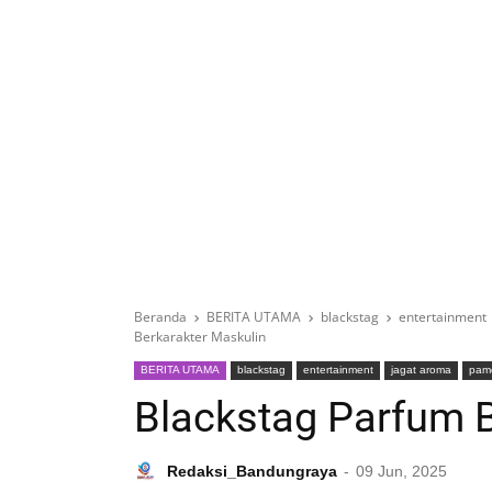
Beranda
BERITA UTAMA
blackstag
entertainment
Berkarakter Maskulin
BERITA UTAMA
blackstag
entertainment
jagat aroma
pam
Blackstag Parfum B
Redaksi_Bandungraya
09 Jun, 2025