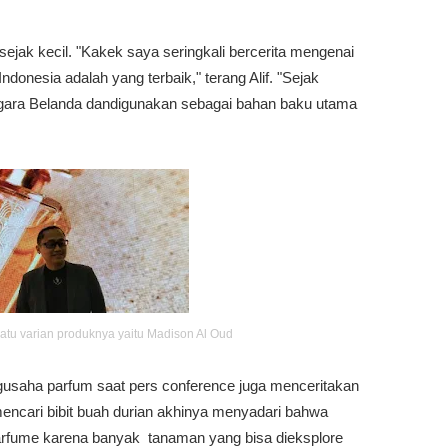
ejak kecil. "Kakek saya seringkali bercerita mengenai
ndonesia adalah yang terbaik," terang Alif. "Sejak
gara Belanda dandigunakan sebagai bahan baku utama
tu varian produknya yaitu Madison Al Oud
engusaha parfum saat pers conference juga menceritakan
ncari bibit buah durian akhinya menyadari bahwa
parfume karena banyak tanaman yang bisa dieksplore