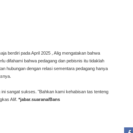
a berdiri pada April 2025 , Alig mengatakan bahwa
rlu difahami bahwa pedagang dan pebisnis itu tidaklah
katan hubungan dengan relasi sementara pedagang hanya
asnya.
 ini sangat sukses. "Bahkan kami kehabisan tas tenteng
kas Alif.
*jabar.suarana/Bans
ST