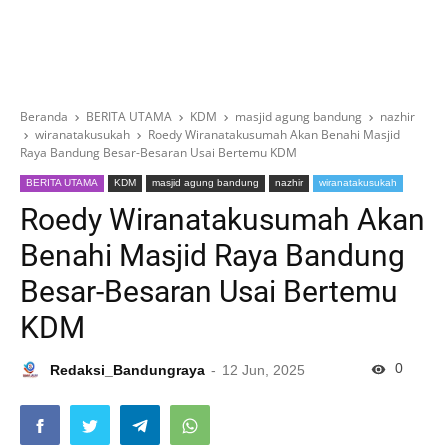
Beranda
BERITA UTAMA
KDM
masjid agung bandung
nazhir
wiranatakusukah
Roedy Wiranatakusumah Akan Benahi Masjid
Raya Bandung Besar-Besaran Usai Bertemu KDM
BERITA UTAMA
KDM
masjid agung bandung
nazhir
wiranatakusukah
Roedy Wiranatakusumah Akan
Benahi Masjid Raya Bandung
Besar-Besaran Usai Bertemu
KDM
0
Redaksi_Bandungraya
12 Jun, 2025