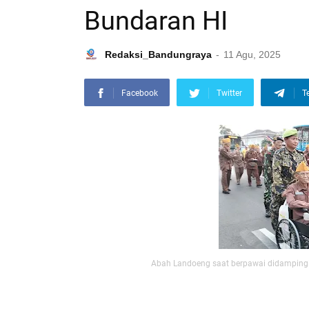
Bundaran HI
Redaksi_Bandungraya
11 Agu, 2025
Facebook
Twitter
T
Abah Landoeng saat berpawai didamping