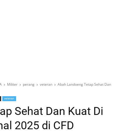
A
Militer
perang
veteran
Abah Landoeng Tetap Sehat Dan
veteran
ap Sehat Dan Kuat Di
nal 2025 di CFD