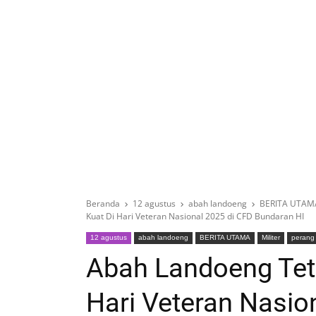
Beranda
12 agustus
abah landoeng
BERITA UTAM
Kuat Di Hari Veteran Nasional 2025 di CFD Bundaran HI
12 agustus
abah landoeng
BERITA UTAMA
Militer
perang
Abah Landoeng Tet
Hari Veteran Nasio