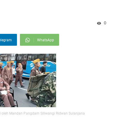
0
elegram
WhatsApp
i oleh Mandan Pangdam Siliwangi Ridwan Sulanjana