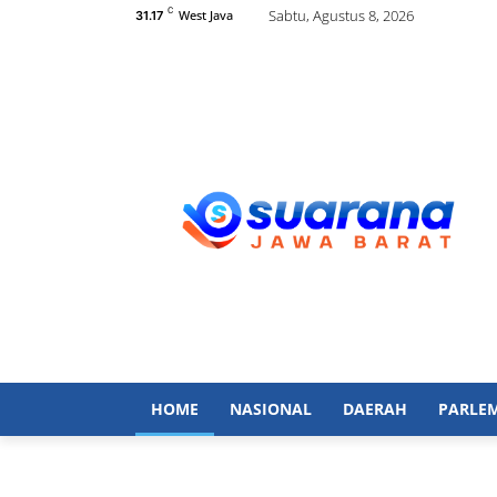
C
Sabtu, Agustus 8, 2026
West Java
31.17
HOME
NASIONAL
DAERAH
PARLE