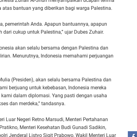
ndonesia Zuhair Al-Shun menyampaikan ucapan terima
 atas bantuan yang diberikan bagi warga Palestina.
da, pemerintah Anda. Apapun bantuannya, apapun
ari cukup untuk Palestina,” ujar Dubes Zuhair.
onesia akan selalu bersama dengan Palestina dan
dirian. Menurutnya, Indonesia memahami perjuangan
lia (Presiden), akan selalu bersama Palestina dan
Kami berjuang untuk kebebasan, Indonesia mereka
kami dalam diplomasi. Yang pasti dengan usaha
ukses dan merdeka,” tandasnya.
ST
eri Luar Negeri Retno Marsudi, Menteri Pertahanan
Pratikno, Menteri Kesehatan Budi Gunadi Sadikin,
i Jenderal Listyo Sigit Prabowo, Wakil Menteri Luar