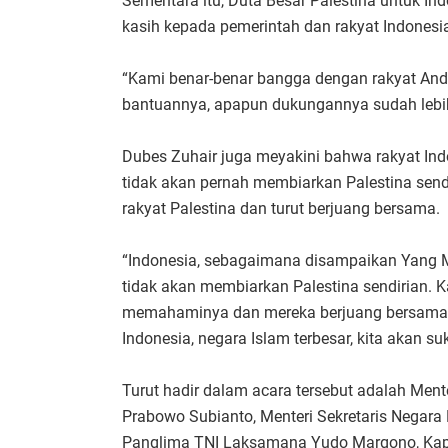
Sementara itu, Duta Besar Palestina untuk I
kasih kepada pemerintah dan rakyat Indonesia
“Kami benar-benar bangga dengan rakyat An
bantuannya, apapun dukungannya sudah lebih d
Dubes Zuhair juga meyakini bahwa rakyat Ind
tidak akan pernah membiarkan Palestina sen
rakyat Palestina dan turut berjuang bersama.
“Indonesia, sebagaimana disampaikan Yang Mu
tidak akan membiarkan Palestina sendirian. 
memahaminya dan mereka berjuang bersama 
Indonesia, negara Islam terbesar, kita akan s
Turut hadir dalam acara tersebut adalah Ment
Prabowo Subianto, Menteri Sekretaris Negara 
Panglima TNI Laksamana Yudo Margono, Kapolr