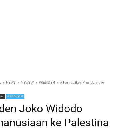
L
NEWS
NEWSW
PRESIDEN
Alhamdulilah, Presiden Joko
SW
PRESIDEN
iden Joko Widodo
anusiaan ke Palestina