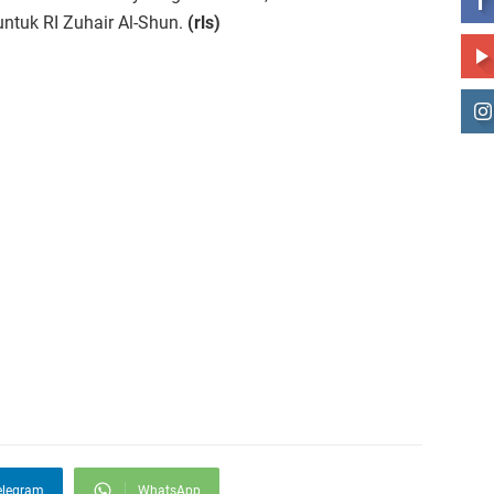
ntuk RI Zuhair Al-Shun.
(rls)
elegram
WhatsApp