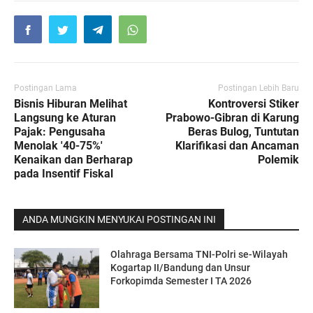
Postingan Lama
Postingan Lebih Baru
Bisnis Hiburan Melihat
Kontroversi Stiker
Langsung ke Aturan
Prabowo-Gibran di Karung
Pajak: Pengusaha
Beras Bulog, Tuntutan
Menolak '40-75%'
Klarifikasi dan Ancaman
Kenaikan dan Berharap
Polemik
pada Insentif Fiskal
ANDA MUNGKIN MENYUKAI POSTINGAN INI
Olahraga Bersama TNI-Polri se-Wilayah
Kogartap II/Bandung dan Unsur
Forkopimda Semester I TA 2026