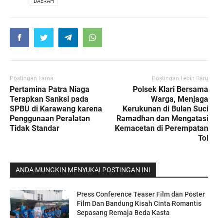
VIA
DAERAH
Postingan Lama
Postingan Lebih Baru
Pertamina Patra Niaga
Polsek Klari Bersama
Terapkan Sanksi pada
Warga, Menjaga
SPBU di Karawang karena
Kerukunan di Bulan Suci
Penggunaan Peralatan
Ramadhan dan Mengatasi
Tidak Standar
Kemacetan di Perempatan
Tol
ANDA MUNGKIN MENYUKAI POSTINGAN INI
Press Conference Teaser Film dan Poster
Film Dan Bandung Kisah Cinta Romantis
Sepasang Remaja Beda Kasta