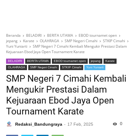
Beranda
BELADIRI
BERITA UTAMA
EBOD tournamet open
jepang
Karate
OLAHRAGA
SMP Negeri Cimahi
STKIP Cimahi
Yuni Yuniarti
SMP Negeri 7 Cimahi Kembali Mengukir Prestasi Dalam
Kejuaraan Ebod Jaya Open Tournament Karate
BELADIRI
BERITA UTAMA
EBOD tournamet open
jepang
Karate
OLAHRAGA
SMP Negeri Cimahi
STKIP Cimahi
Yuni Yuniarti
SMP Negeri 7 Cimahi Kembali
Mengukir Prestasi Dalam
Kejuaraan Ebod Jaya Open
Tournament Karate
0
Redaksi_Bandungraya
17 Feb, 2025