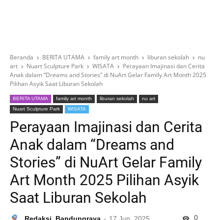
Beranda
BERITA UTAMA
family art month
liburan sekolah
nu
art
Nuart Sculpture Park
WISATA
Perayaan Imajinasi dan Cerita
Anak dalam “Dreams and Stories” di NuArt Gelar Family Art Month 2025
Pilihan Asyik Saat Liburan Sekolah
BERITA UTAMA
family art month
liburan sekolah
nu art
Nuart Sculpture Park
WISATA
Perayaan Imajinasi dan Cerita
Anak dalam “Dreams and
Stories” di NuArt Gelar Family
Art Month 2025 Pilihan Asyik
Saat Liburan Sekolah
0
Redaksi_Bandungraya
17 Jun, 2025